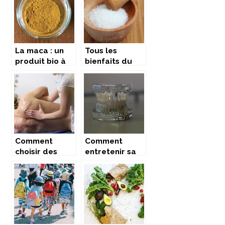
pour votre
bébé
La maca : un
Tous les
produit bio à
bienfaits du
multiples
sel d’epsom
avantages et
sans effets
secondaires
Comment
Comment
choisir des
entretenir sa
huiles de
prothèse
massage ?
dentaire ?