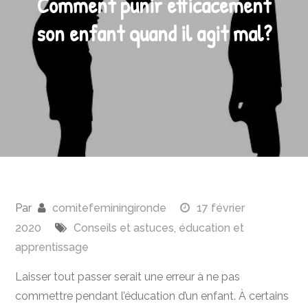
Comment punir efficacement
son enfant quand il agit mal?
Par
comitefeminingironde
17 février
2020
Conseils et astuces
,
éducation et
apprentissage
Laisser tout passer serait une erreur à ne pas
commettre pendant l’éducation d’un enfant. À certains