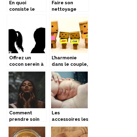
En quoi
Faire son
consiste le
nettoyage
traitement de
vaginal de
l’eczéma chez
manière
bébé ?
naturelle.
Offrez un
L’harmonie
cocon serein à
dans le couple,
votre enfant:
indispensable
la séparation
pour l’équilibre
une alternative
familial
à envisager
Comment
Les
prendre soin
accessoires les
de votre peau
plus
?
indispensables