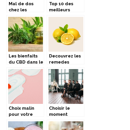
Mal de dos
Top 10 des
chez les
meilleurs
enfants :
legumes
quelles
anciens
peuvent être
les causes
non-
pathologiques
?
Les bienfaits
Decouvrez les
du CBD dans le
remedes
bien-être au
naturels pour
quotidien
soulager les
maux de gorge
Choix malin
Choisir le
pour votre
moment
santé intime :
approprié pour
optez pour les
solliciter une