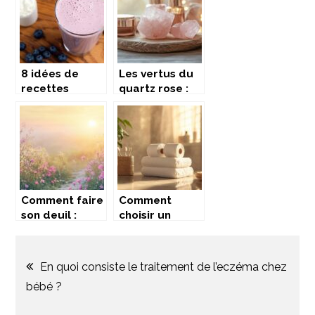
serviettes
entreprise de
Always
pompes
funèbres
8 idées de
Les vertus du
recettes
quartz rose :
saines à base
nos secrets de
de whey vanille
beaute reveles
pour une
routine
skincare
naturelle
Comment faire
Comment
son deuil :
choisir un
conseils
papier toilette
pratiques pour
doux pour un
Navigation
surmonter la
confort
En quoi consiste le traitement de l’eczéma chez
perte d’un
optimal
bébé ?
de
proche