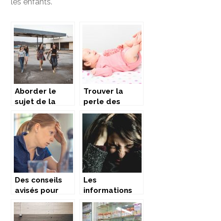
les enfants.
Aborder le
Trouver la
sujet de la
perle des
sexualité avec
nounous à
vos enfants
Bordeaux : Nos
conseils
Des conseils
Les
avisés pour
informations
faire face aux
les plus utiles
problèmes
pour gérer vos