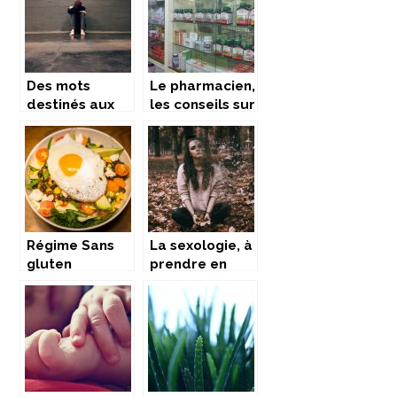
d’angoisse
divers
problèmes
d’angoisse
Des mots
Le pharmacien,
destinés aux
les conseils sur
personnes qui
l’utilisation des
souffrent
médocs
d’anxiété : ne
vous inquiétez
pas !
Régime Sans
La sexologie, à
gluten
prendre en
compte seul
ou en couple